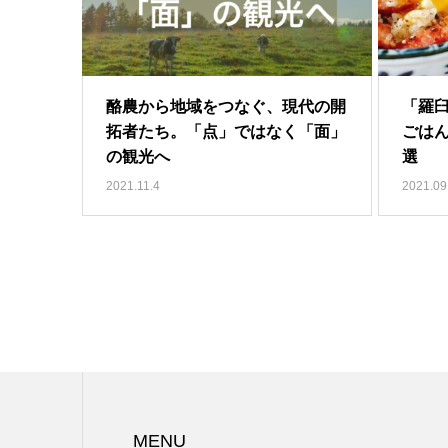
酪農から地域をつなぐ、現代の開
「羅
拓者たち。「点」ではなく「面」
ごは
の観光へ
選
2021.11.4
2021.09
MENU